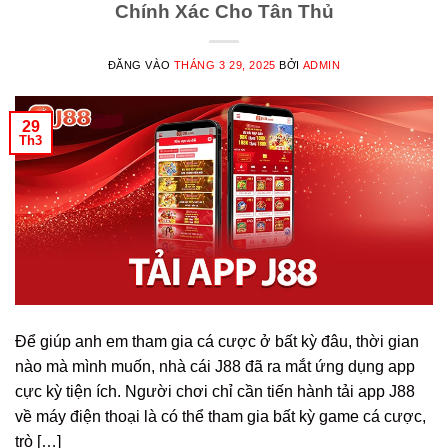
Chính Xác Cho Tân Thủ
ĐĂNG VÀO
THÁNG 3 29, 2025
BỞI
ADMIN
29
Th3
Để giúp anh em tham gia cá cược ở bất kỳ đâu, thời gian
nào mà mình muốn, nhà cái J88 đã ra mắt ứng dụng app
cực kỳ tiện ích. Người chơi chỉ cần tiến hành tải app J88
về máy điện thoại là có thể tham gia bất kỳ game cá cược,
trò […]