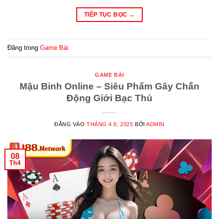
TIẾP TỤC ĐỌC
→
Đăng trong
Game Bài
GAME BÀI
Mậu Binh Online – Siêu Phẩm Gây Chấn
Động Giới Bạc Thủ
ĐĂNG VÀO
THÁNG 4 8, 2025
BỞI
ADMIN
08
Th4