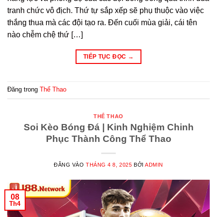
tranh chức vô địch. Thứ tự sắp xếp sẽ phụ thuộc vào việc
thắng thua mà các đội tạo ra. Đến cuối mùa giải, cái tên
nào chễm chệ thứ […]
TIẾP TỤC ĐỌC
→
Đăng trong
Thể Thao
THỂ THAO
Soi Kèo Bóng Đá | Kinh Nghiệm Chinh
Phục Thành Công Thể Thao
ĐĂNG VÀO
THÁNG 4 8, 2025
BỞI
ADMIN
08
Th4