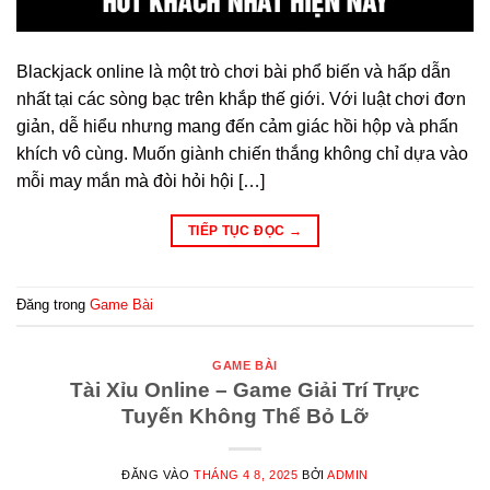
Blackjack online là một trò chơi bài phổ biến và hấp dẫn
nhất tại các sòng bạc trên khắp thế giới. Với luật chơi đơn
giản, dễ hiểu nhưng mang đến cảm giác hồi hộp và phấn
khích vô cùng. Muốn giành chiến thắng không chỉ dựa vào
mỗi may mắn mà đòi hỏi hội […]
TIẾP TỤC ĐỌC
→
Đăng trong
Game Bài
GAME BÀI
Tài Xỉu Online – Game Giải Trí Trực
Tuyến Không Thể Bỏ Lỡ
ĐĂNG VÀO
THÁNG 4 8, 2025
BỞI
ADMIN