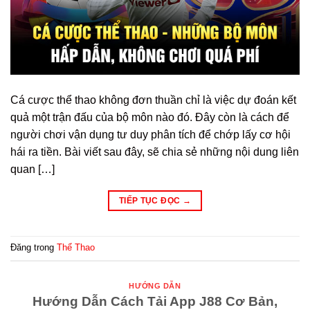
Cá cược thể thao không đơn thuần chỉ là việc dự đoán kết
quả một trận đấu của bộ môn nào đó. Đây còn là cách để
người chơi vận dụng tư duy phân tích để chớp lấy cơ hội
hái ra tiền. Bài viết sau đây, sẽ chia sẻ những nội dung liên
quan […]
TIẾP TỤC ĐỌC
→
Đăng trong
Thể Thao
HƯỚNG DẪN
Hướng Dẫn Cách Tải App J88 Cơ Bản,