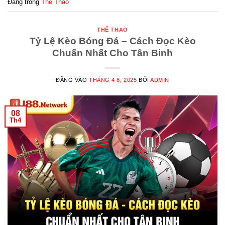
Đăng trong
Thể Thao
THỂ THAO
Tỷ Lệ Kèo Bóng Đá – Cách Đọc Kèo
Chuẩn Nhất Cho Tân Binh
ĐĂNG VÀO
THÁNG 4 8, 2025
BỞI
ADMIN
08
Th4