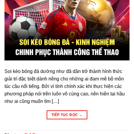
Soi kèo bóng đá dường như đã dần trở thành hình thức
giải trí đặc biệt dành riêng cho những ai đam mê bộ môn
túc cầu nổi tiếng. Bởi vì tính chính xác khi thực hiện các
phương pháp nói trên luôn vô cùng cao, nên hiện tại hầu
như ai cũng muốn tìm […]
TIẾP TỤC ĐỌC
→