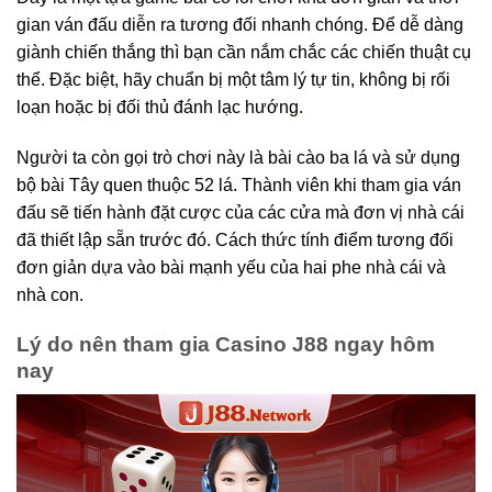
gian ván đấu diễn ra tương đối nhanh chóng. Để dễ dàng
giành chiến thắng thì bạn cần nắm chắc các chiến thuật cụ
thể. Đặc biệt, hãy chuẩn bị một tâm lý tự tin, không bị rối
loạn hoặc bị đối thủ đánh lạc hướng.
Người ta còn gọi trò chơi này là bài cào ba lá và sử dụng
bộ bài Tây quen thuộc 52 lá. Thành viên khi tham gia ván
đấu sẽ tiến hành đặt cược của các cửa mà đơn vị nhà cái
đã thiết lập sẵn trước đó. Cách thức tính điểm tương đối
đơn giản dựa vào bài mạnh yếu của hai phe nhà cái và
nhà con.
Lý do nên tham gia Casino J88 ngay hôm
nay