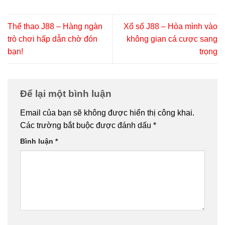
Thể thao J88 – Hàng ngàn
Xổ số J88 – Hòa mình vào
trò chơi hấp dẫn chờ đón
không gian cá cược sang
bạn!
trọng
Để lại một bình luận
Email của bạn sẽ không được hiển thị công khai.
Các trường bắt buộc được đánh dấu
*
Bình luận
*