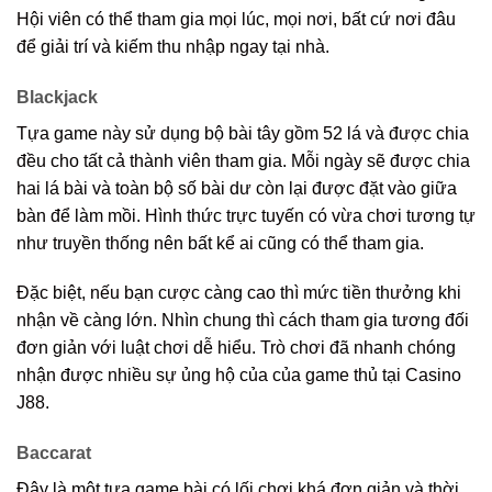
Hội viên có thể tham gia mọi lúc, mọi nơi, bất cứ nơi đâu
để giải trí và kiếm thu nhập ngay tại nhà.
Blackjack
Tựa game này sử dụng bộ bài tây gồm 52 lá và được chia
đều cho tất cả thành viên tham gia. Mỗi ngày sẽ được chia
hai lá bài và toàn bộ số bài dư còn lại được đặt vào giữa
bàn để làm mồi. Hình thức trực tuyến có vừa chơi tương tự
như truyền thống nên bất kể ai cũng có thể tham gia.
Đặc biệt, nếu bạn cược càng cao thì mức tiền thưởng khi
nhận về càng lớn. Nhìn chung thì cách tham gia tương đối
đơn giản với luật chơi dễ hiểu. Trò chơi đã nhanh chóng
nhận được nhiều sự ủng hộ của của game thủ tại Casino
J88.
Baccarat
Đây là một tựa game bài có lối chơi khá đơn giản và thời