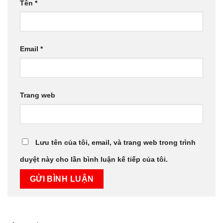
Tên
*
Email
*
Trang web
Lưu tên của tôi, email, và trang web trong trình
duyệt này cho lần bình luận kế tiếp của tôi.