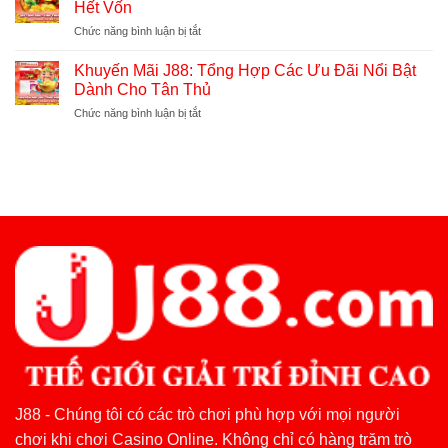
Tràn,
Hết Vốn
cho
–
Quà
tân
ở
Chức năng bình luận bị tắt
Cơ
Tặng
thủ
J88
Hội
Không
Tặng
Nhận
Khuyến Mãi J88: Tổng Hợp Các Ưu Đãi Nổi Bật
Giới
88k
Thưởng
Dành Cho Tân Thủ
Hạn
–
Cực
ở
Chức năng bình luận bị tắt
Lĩnh
Hấp
Khuyến
Thưởng
Dẫn
Mãi
Đã
Cho
J88:
Tay,
Hội
Tổng
Không
Viên
Hợp
Lo
Các
Hết
Ưu
Vốn
Đãi
Nổi
Bật
Dành
Cho
Tân
Thủ
J88 - Chúng tôi có các trò chơi phù hợp với mọi người
chơi khi chơi Casino Online. Không chỉ có hàng trăm trò