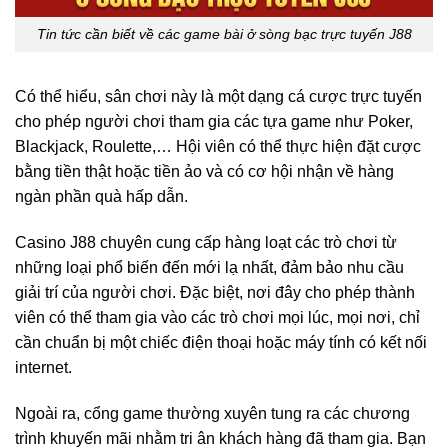
Tin tức cần biết về các game bài ở sòng bạc trực tuyến J88
Có thể hiểu, sân chơi này là một dạng cá cược trực tuyến
cho phép người chơi tham gia các tựa game như Poker,
Blackjack, Roulette,… Hội viên có thể thực hiện đặt cược
bằng tiền thật hoặc tiền ảo và có cơ hội nhận về hàng
ngàn phần quà hấp dẫn.
Casino J88 chuyên cung cấp hàng loạt các trò chơi từ
những loại phổ biến đến mới lạ nhất, đảm bảo nhu cầu
giải trí của người chơi. Đặc biệt, nơi đây cho phép thành
viên có thể tham gia vào các trò chơi mọi lúc, mọi nơi, chỉ
cần chuẩn bị một chiếc điện thoại hoặc máy tính có kết nối
internet.
Ngoài ra, cổng game thường xuyên tung ra các chương
trình khuyến mãi nhằm tri ân khách hàng đã tham gia. Bạn