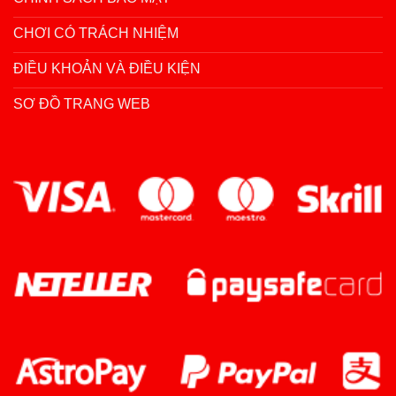
CHƠI CÓ TRÁCH NHIỆM
ĐIỀU KHOẢN VÀ ĐIỀU KIỆN
SƠ ĐỒ TRANG WEB