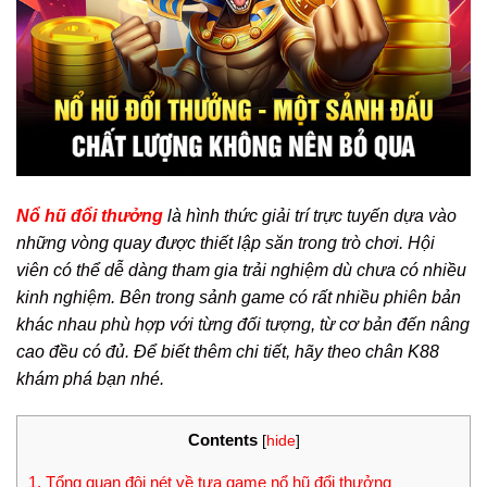
Nổ hũ đổi thưởng
là hình thức giải trí trực tuyến dựa vào
những vòng quay được thiết lập săn trong trò chơi. Hội
viên có thể dễ dàng tham gia trải nghiệm dù chưa có nhiều
kinh nghiệm. Bên trong sảnh game có rất nhiều phiên bản
khác nhau phù hợp với từng đối tượng, từ cơ bản đến nâng
cao đều có đủ. Để biết thêm chi tiết, hãy theo chân K88
khám phá bạn nhé.
Contents
[
hide
]
1.
Tổng quan đôi nét về tựa game nổ hũ đổi thưởng