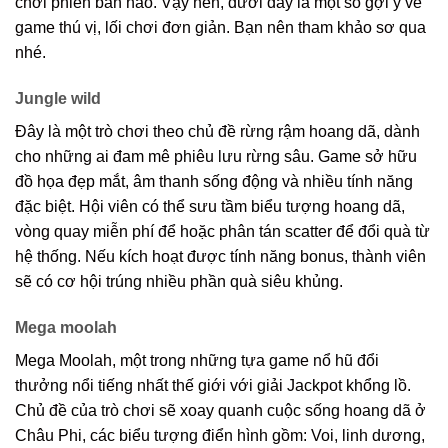
chơi phiên bản nào. Vậy nên, dưới đây là một số gợi ý về
game thú vị, lối chơi đơn giản. Bạn nên tham khảo sơ qua
nhé.
Jungle wild
Đây là một trò chơi theo chủ đề rừng rậm hoang dã, dành
cho những ai đam mê phiêu lưu rừng sâu. Game sở hữu
đồ họa đẹp mắt, âm thanh sống động và nhiều tính năng
đặc biệt. Hội viên có thể sưu tầm biểu tượng hoang dã,
vòng quay miễn phí để hoặc phân tán scatter để đổi quà từ
hệ thống. Nếu kích hoạt được tính năng bonus, thành viên
sẽ có cơ hội trúng nhiều phần quà siêu khủng.
Mega moolah
Mega Moolah, một trong những tựa game nổ hũ đổi
thưởng nổi tiếng nhất thế giới với giải Jackpot khổng lồ.
Chủ đề của trò chơi sẽ xoay quanh cuộc sống hoang dã ở
Châu Phi, các biểu tượng điển hình gồm: Voi, linh dương,