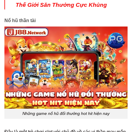
Thế Giới Săn Thưởng Cực Khủng
Nổ hũ thần tài
Những game nổ hũ đổi thưởng hot hit hiện nay
Đây là một trò chơi slot với chủ đề về các vị thần may mắn,