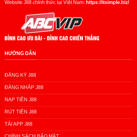
Website J88 chính thức tại Việt Nam:
https://itsimple.biz/
HƯỚNG DẪN
ĐĂNG KÝ J88
ĐĂNG NHẬP J88
NẠP TIỀN J88
RÚT TIỀN J88
TẢI APP J88
CHÍNH SÁCH BẢO MẬT