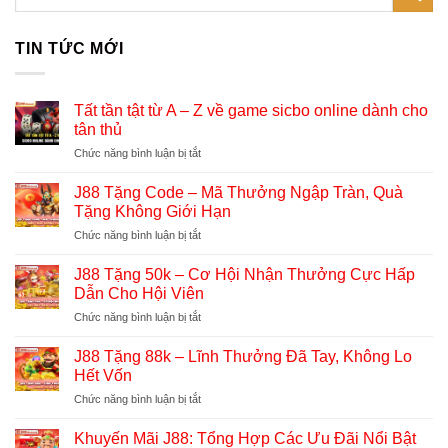
TIN TỨC MỚI
Tất tần tật từ A – Z về game sicbo online dành cho
tân thủ
ở
Chức năng bình luận bị tắt
Tất
tần
J88 Tặng Code – Mã Thưởng Ngập Tràn, Quà
tật
Tặng Không Giới Hạn
từ
ở
Chức năng bình luận bị tắt
A
J88
–
Tặng
Z
J88 Tặng 50k – Cơ Hội Nhận Thưởng Cực Hấp
Code
về
Dẫn Cho Hội Viên
–
game
ở
Chức năng bình luận bị tắt
Mã
sicbo
J88
Thưởng
online
Tặng
Ngập
J88 Tặng 88k – Lĩnh Thưởng Đã Tay, Không Lo
dành
50k
Tràn,
Hết Vốn
cho
–
Quà
tân
ở
Chức năng bình luận bị tắt
Cơ
Tặng
thủ
J88
Hội
Không
Tặng
Nhận
Khuyến Mãi J88: Tổng Hợp Các Ưu Đãi Nổi Bật
Giới