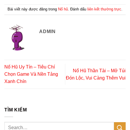
Bài viết này được đăng trong
Nổ hũ
. Đánh dấu
liên kết thường trực
.
ADMIN
Nổ Hũ Uy Tín – Tiêu Chí
Nổ Hũ Thần Tài – Mở Túi
Chọn Game Và Nền Tảng
Đón Lộc, Vui Càng Thêm Vui
Xanh Chín
TÌM KIẾM