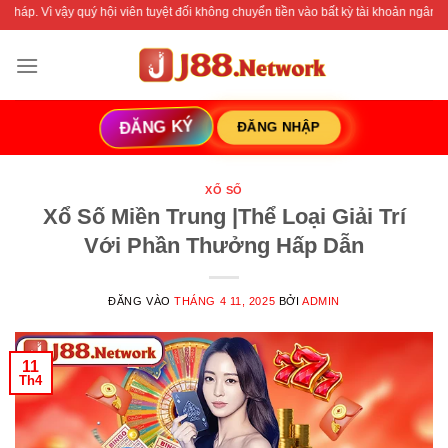
Bỏ
y quý hội viên tuyệt đối không chuyển tiền vào bất kỳ tài khoản ngân hàng nào kh
qua
nội
dung
ĐĂNG KÝ
ĐĂNG NHẬP
XỔ SỐ
Xổ Số Miền Trung |Thể Loại Giải Trí
Với Phần Thưởng Hấp Dẫn
ĐĂNG VÀO
THÁNG 4 11, 2025
BỞI
ADMIN
11
Th4