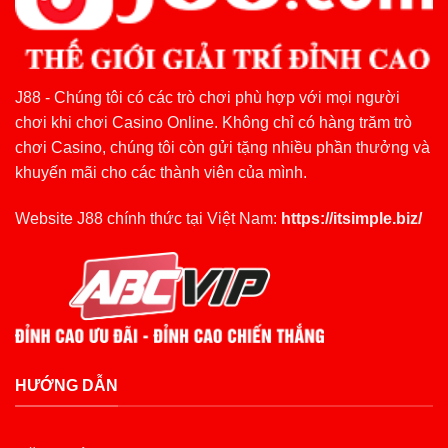
Tân
Thủ
J88 - Chúng tôi có các trò chơi phù hợp với mọi người
chơi khi chơi Casino Online. Không chỉ có hàng trăm trò
chơi Casino, chúng tôi còn gửi tặng nhiều phần thưởng và
khuyến mãi cho các thành viên của mình.
Website J88 chính thức tại Việt Nam:
https://itsimple.biz/
HƯỚNG DẪN